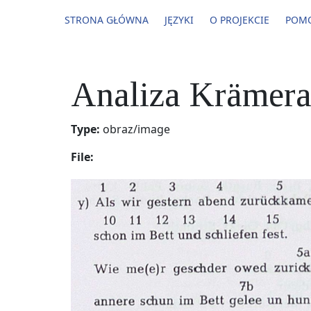
STRONA GŁÓWNA
JĘZYKI
O PROJEKCIE
POM
Analiza Krämer
Type:
obraz/image
File: