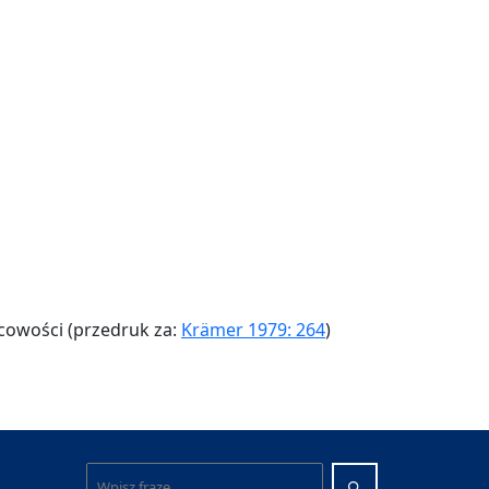
scowości (przedruk za:
Krämer 1979: 264
)