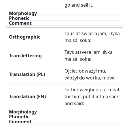
go and sell it.
Taŭs at-świaria jam, i-łyka
majsâ, soka:
Tāvs atsvēre jam, īlyka
maisā, soka:
Ojciec odważył mu,
włożył do worka, mówi:
Father weighed out meat
for him, put it into a sack
and said: