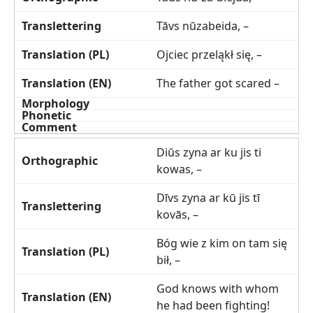
Tāvs nūzabeida, –
Ojciec przeląkł się, –
The father got scared –
Diŭs zyna ar ku jis ti
kowas, –
Dīvs zyna ar kū jis tī
kovās, –
Bóg wie z kim on tam się
bił, –
God knows with whom
he had been fighting!