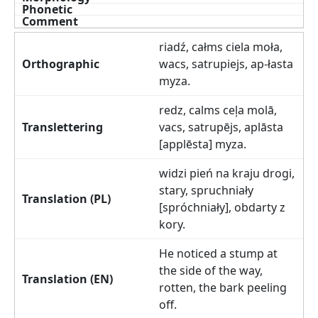
riadź, całms ciela moła,
wacs, satrupiejs, ap-łasta
myza.
redz, calms ceļa molā,
vacs, satrupējs, aplāsta
[applēsta] myza.
widzi pień na kraju drogi,
stary, spruchniały
[spróchniały], obdarty z
kory.
He noticed a stump at
the side of the way,
rotten, the bark peeling
off.