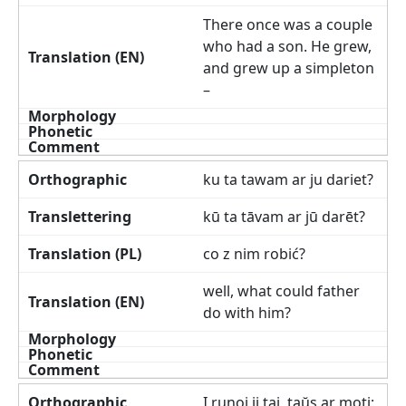
There once was a couple
who had a son. He grew,
and grew up a simpleton
–
ku ta tawam ar ju dariet?
kū ta tāvam ar jū darēt?
co z nim robić?
well, what could father
do with him?
I runoj ji taj, taŭs ar moti: