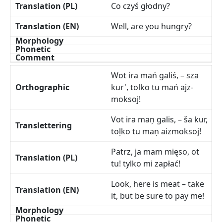
Co czyś głodny?
Well, are you hungry?
Wot ira mań galiś, – sza
kur', tolko tu mań ajz-
moksoj!
Vot ira maņ galis, – ša kur,
toļko tu maņ aizmoksoj!
Patrz, ja mam mięso, ot
tu! tylko mi zapłać!
Look, here is meat – take
it, but be sure to pay me!