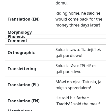
domu.
Riding home, he said he
would come back for the
money three days later!
Soka iz tawu: Tiatiejt'! eś
gali pordiewu!
Soka iz tāvu: Tēteit! es
gali puordevu!
Mówi do ojca: Tatusiu, ja
mięso sprzedałem!
He told his father:
“Daddy! I sold the meat!