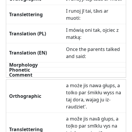
I runoj jī tai, tāvs ar
muoti:
I mówią oni tak, ojciec z
matką:
Once the parents talked
and said:
a może jis nawa głups, a
tolko par śmikłu wyss na
taj dora, wajag ju iz-
raudziet'.
a može jis navā glups, a
toļko par smīklu vys na