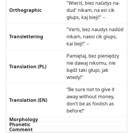
"Wieriś, biez naŭdys na-
dud' nikam, na esi cik
głups, kaj bieji!" –
"Verīs, bez naudys nadūd
nikam, naesi cik glups,
kai beji!" –
Pamiętaj, bez pieniędzy
nie dawaj nikomu, nie
bądź taki głupi, jak
wtedy!"
“Be sure not to give it
away without money,
don’t be as foolish as
before!”