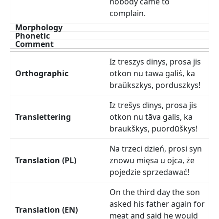
nobody came to
complain.
Iz treszys dinys, prosa jis
otkon nu tawa galiś, ka
braŭkszkys, porduszkys!
Iz trešys dīnys, prosa jis
otkon nu tāva galis, ka
braukškys, puordūškys!
Na trzeci dzień, prosi syn
znowu mięsa u ojca, że
pojedzie sprzedawać!
On the third day the son
asked his father again for
meat and said he would