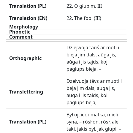
22. O głupim. III
22. The fool (III)
Dziejwoja taŭś ar moti i
bieja jim dałs, aŭga jis,
aŭga i jis tajds, koj
pagłups bieja, –
Dzeivuoja tāvs ar muoti i
beja jim dāls, auga jis,
auga i jis taids, koi
paglups beja, –
Był ojciec i matka, mieli
syna, – rósł on, rósł, ale
taki, jakiś był, jak głupi, –