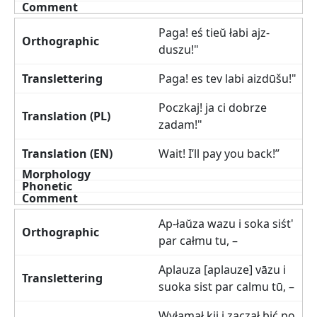
Paga! eś tieŭ łabi ajz-
duszu!"
Paga! es tev labi aizdūšu!"
Poczkaj! ja ci dobrze
zadam!"
Wait! I’ll pay you back!”
Ap-łaŭza wazu i soka siśt'
par całmu tu, –
Aplauza [aplauze] vāzu i
suoka sist par calmu tū, –
Wyłamał kij i zaczął bić po