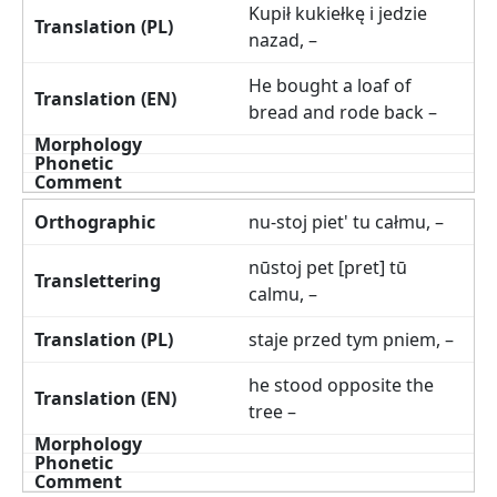
Kupił kukiełkę i jedzie
nazad, –
He bought a loaf of
bread and rode back –
nu-stoj piet' tu całmu, –
nūstoj pet [pret] tū
calmu, –
staje przed tym pniem, –
he stood opposite the
tree –