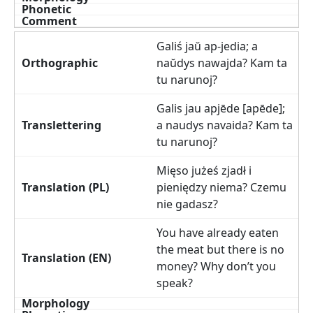
Galiś jaŭ ap-jedia; a
naŭdys nawajda? Kam ta
tu narunoj?
Galis jau apjēde [apēde];
a naudys navaida? Kam ta
tu narunoj?
Mięso jużeś zjadł i
pieniędzy niema? Czemu
nie gadasz?
You have already eaten
the meat but there is no
money? Why don’t you
speak?