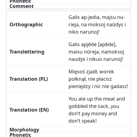
Galis ap-jedia, majsu nu-
rieja, na moksoj naŭdys i
niko narunoj!
Galis apjēde [apēde],
maisu nūreja, namoksoj
naudys i nikuo narunoj!
Mięsoś zjadł, worek
połknął, nie płacisz
pieniędzy i nic nie gadasz!
You ate up the meat and
gobbled the sack, you
don’t pay money and
don’t speak!