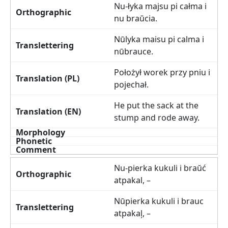
Nu-łyka majsu pi całma i
nu braŭcia.
Nūlyka maisu pi calma i
nūbrauce.
Położył worek przy pniu i
pojechał.
He put the sack at the
stump and rode away.
Nu-pierka kukuli i braŭć
atpakal, –
Nūpierka kukuli i brauc
atpakaļ, –