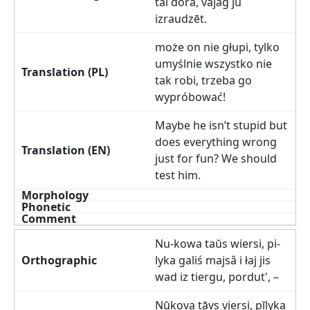
tai dora, vajag jū
izraudzēt.
może on nie głupi, tylko
umyślnie wszystko nie
tak robi, trzeba go
wypróbować!
Maybe he isn’t stupid but
does everything wrong
just for fun? We should
test him.
Nu-kowa taŭs wiersi, pi-
lyka galiś majsâ i łaj jis
wad iz tiergu, pordut', –
Nūkova tāvs viersi, pīlyka