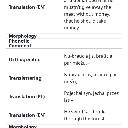
and demanded that he
mustn’t give away the
meat without money,
that he should take
money.
Nu-braŭcia jis, braŭcia
par mieżu, –
Nūbrauce jis, brauce par
mežu, –
Pojechał syn, jechał przez
las –
He set off and rode
through the forest.