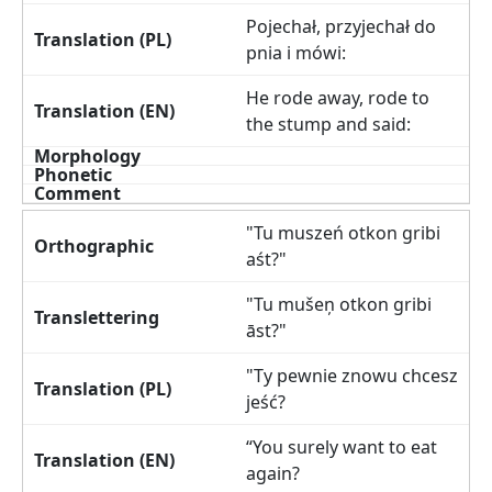
Pojechał, przyjechał do
pnia i mówi:
He rode away, rode to
the stump and said:
"Tu muszeń otkon gribi
aśt?"
"Tu mušeņ otkon gribi
āst?"
"Ty pewnie znowu chcesz
jeść?
“You surely want to eat
again?