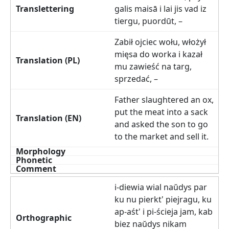
galis maisā i lai jis vad iz
tiergu, puordūt, –
Zabił ojciec wołu, włożył
mięsa do worka i kazał
mu zawieść na targ,
sprzedać, –
Father slaughtered an ox,
put the meat into a sack
and asked the son to go
to the market and sell it.
i-diewia wial naŭdys par
ku nu pierkt' piejragu, ku
ap-aśt' i pi-ścieja jam, kab
biez naŭdys nikam