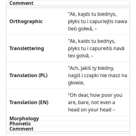
"Ak, kajds tu biednys,
płyks tu i capuriejtis nawa
tieŭ gołwâ, –
"Ak, kaids tu bednys,
plyks tu i capureitis navā
tev golvā, –
"Ach, jakiś ty biedny,
nagiś i czapki nie masz na
głowie,
“Oh dear, how poor you
are, bare, not even a
head on your head –