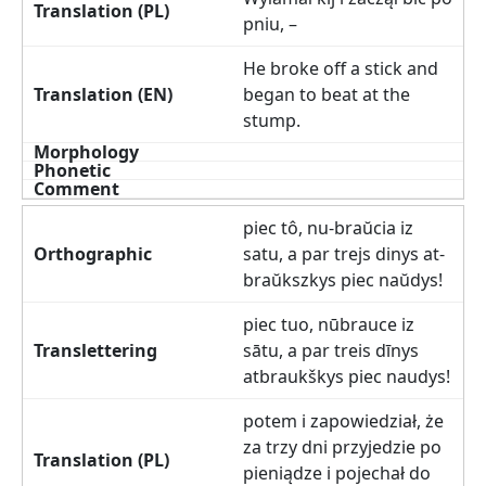
pniu, –
He broke off a stick and
began to beat at the
stump.
piec tô, nu-braŭcia iz
satu, a par trejs dinys at-
braŭkszkys piec naŭdys!
piec tuo, nūbrauce iz
sātu, a par treis dīnys
atbraukškys piec naudys!
potem i zapowiedział, że
za trzy dni przyjedzie po
pieniądze i pojechał do