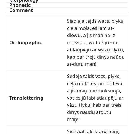
Siadiaja tajds wacs, płyks,
ciela moła, eś jam at-
diewu, a jis mań na-iz-
moksoja, wot eś ju łabi
at-łaŭpieju ar wazu i łyku,
kab par trejs dinys naŭdu
at-dutu mań!"
Sēdēja taids vacs, plyks,
ceļa molā, es jam atdevu,
a jis maņ naizmoksuoja,
vot es jū labi atlaupēju ar
vāzu i lyku, kab par treis
dīnys naudu atdūtu
maņ!"
Siedział taki stary, nagi,