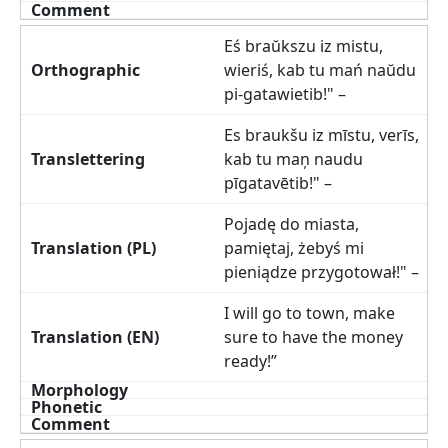
Eś braŭkszu iz mistu,
wieriś, kab tu mań naŭdu
pi-gatawietib!" –
Es braukšu iz mīstu, verīs,
kab tu maņ naudu
pīgatavētib!" –
Pojadę do miasta,
pamiętaj, żebyś mi
pieniądze przygotował!" –
I will go to town, make
sure to have the money
ready!”