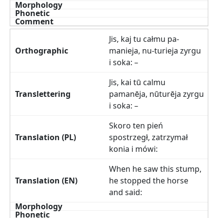
Jis, kaj tu całmu pa-
manieja, nu-turieja zyrgu
i soka: –
Jis, kai tū calmu
pamanēja, nūturēja zyrgu
i soka: –
Skoro ten pień
spostrzegł, zatrzymał
konia i mówi:
When he saw this stump,
he stopped the horse
and said: