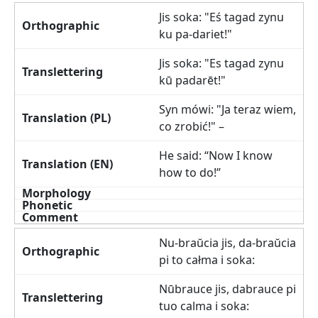
Jis soka: "Eś tagad zynu
ku pa-dariet!"
Jis soka: "Es tagad zynu
kū padarēt!"
Syn mówi: "Ja teraz wiem,
co zrobić!" –
He said: “Now I know
how to do!”
Nu-braŭcia jis, da-braŭcia
pi to całma i soka:
Nūbrauce jis, dabrauce pi
tuo calma i soka: