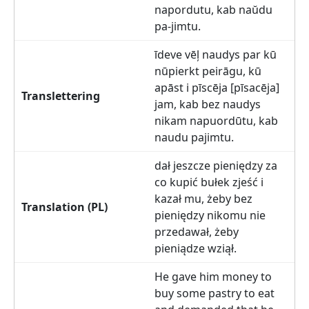
napordutu, kab naŭdu
pa-jimtu.
īdeve vēļ naudys par kū
nūpierkt peirāgu, kū
apāst i pīscēja [pīsacēja]
jam, kab bez naudys
nikam napuordūtu, kab
naudu pajimtu.
dał jeszcze pieniędzy za
co kupić bułek zjeść i
kazał mu, żeby bez
pieniędzy nikomu nie
przedawał, żeby
pieniądze wziął.
He gave him money to
buy some pastry to eat