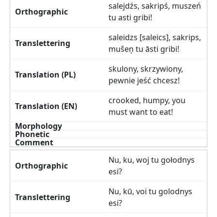
salejdźs, sakripś, muszeń
tu asti gribi!
saleidzs [saleics], sakrips,
mušeņ tu āsti gribi!
skulony, skrzywiony,
pewnie jeść chcesz!
crooked, humpy, you
must want to eat!
Nu, ku, woj tu gołodnys
esi?
Nu, kū, voi tu golodnys
esi?