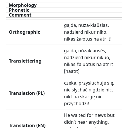
gajda, nuza-kłaŭsias,
nadzierd nikur niko,
nikas żałotus na atr it!
gaida, nūzaklausēs,
nadzierd nikur nikuo,
nikas žāluotūs na atr īt
[naatīt]!
czeka, przysłuchuje się,
nie słychać nigdzie nic,
nikt na skargę nie
przychodzi!
He waited for news but
didn’t hear anything,