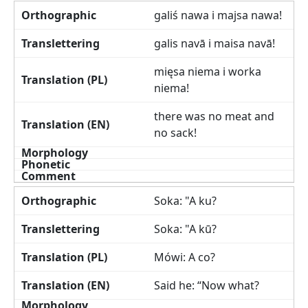
galiś nawa i majsa nawa!
galis navā i maisa navā!
mięsa niema i worka
niema!
there was no meat and
no sack!
Soka: "A ku?
Soka: "A kū?
Mówi: A co?
Said he: “Now what?