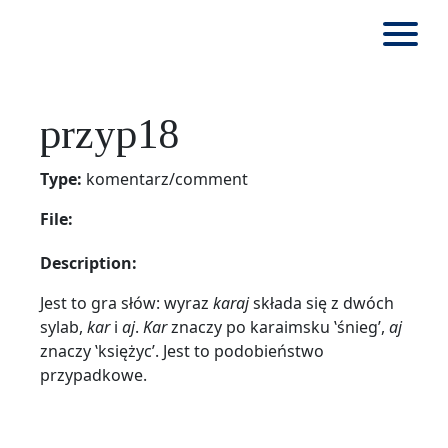
przyp18
Type:
komentarz/comment
File:
Description:
Jest to gra słów: wyraz
karaj
składa się z dwóch
sylab,
kar
i
aj
.
Kar
znaczy po karaimsku ‛śnieg’,
aj
znaczy ‛księżyc’. Jest to podobieństwo
przypadkowe.