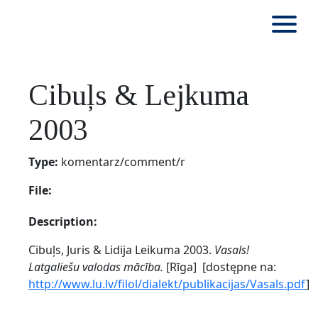
Cibuļs & Lejkuma
2003
Type:
komentarz/comment/r
File:
Description:
Cibuļs, Juris & Lidija Leikuma 2003.
Vasals!
Latgaliešu valodas mācība.
[Rīga] [dostępne na:
http://www.lu.lv/filol/dialekt/publikacijas/Vasals.pdf
]