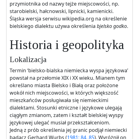
przymiotnika od nazwy tejże miejscowości, np.
starobielski, hałcnowski, lipnicki, kamienicki.
Śląska wersja serwisu wikipedia.org na określenie
bielskiego dialektu używa określenia
bjelsko godko
.
Historia i geopolityka
Lokalizacja
Termin ‘bielsko-bialska niemiecka wyspa językowa’
powstał na przełomie XIX i XX wieku. Mianem tym
określano miasta Bielsko i Białą oraz położone
wokół nich miejscowości, w których większość
mieszkańców posługiwała się niemieckimi
dialektami. Stosunki etniczne i językowe ulegają
ciągłym zmianom, zatem i kształt bielskiej wyspy
językowej ulegać musiał przekształceniom.
Jedną z prób określenia jej granic podjął niemiecki
badacz Gerhard Wurbs (
1981: 84, 85
). Wyróżnił on