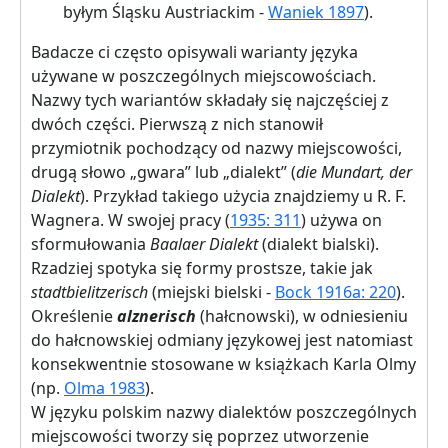
byłym Śląsku Austriackim -
Waniek 1897
).
Badacze ci często opisywali warianty języka
używane w poszczególnych miejscowościach.
Nazwy tych wariantów składały się najczęściej z
dwóch części. Pierwszą z nich stanowił
przymiotnik pochodzący od nazwy miejscowości,
drugą słowo „gwara” lub „dialekt” (
die Mundart, der
Dialekt
). Przykład takiego użycia znajdziemy u R. F.
Wagnera. W swojej pracy (
1935: 311
) używa on
sformułowania
Baalaer Dialekt
(dialekt bialski).
Rzadziej spotyka się formy prostsze, takie jak
stadtbielitzerisch
(miejski bielski -
Bock 1916a: 220
).
Określenie
alznerisch
(hałcnowski), w odniesieniu
do hałcnowskiej odmiany językowej jest natomiast
konsekwentnie stosowane w książkach Karla Olmy
(np.
Olma 1983
).
W języku polskim nazwy dialektów poszczególnych
miejscowości tworzy się poprzez utworzenie