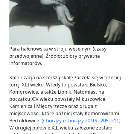
Para hałcnowska w stroju weselnym (czasy
przedwojenne). Źródło: zbiory prywatne
informatorów.
Kolonizacja na szerszą skalę zaczęła się w trzeciej
tercji XIII wieku. Wtedy to powstało Bielsko,
Komorowice, a także Lipnik. Natomiast na
początku XIV wieku powstały Mikuszowice,
Kamienica i Międzyrzecze oraz druga z
miejscowości, które później stały Komorowicami –
Bertoldowice. (
Chorąży i Chorąży 2010c: 205, 211
).
W drugiej połowie XIII wieku założone zostało