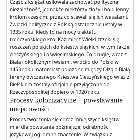
Część z książąt usiłowała zachować polityczną
niezależność, jednakże niektórzy złożyli hołd lenny
królom czeskim, przez co stawali się ich wasalami.
Związki polityczne z Polską ostatecznie ustały w
1335 roku, kiedy to na mocy traktatu
trenczyńskiego król Kazimierz Wielki zrzekł się
roszczeń polskich do księstw śląskich, w tym także
cieszyńskiego i oświęcimskiego. To drugie, wraz z
Białą i okolicznymi wsiami, wróciło do Polski w
1453 roku, natomiast położone między Olzą a Białą
tereny ówczesnego Księstwa Cieszyńskiego wraz z
Bielskiem zostały oficjalnie przyłączone do
Rzeczypospolitej dopiero w 1920 roku.
Procesy kolonizacyjne – powstawanie
miejscowości
Proces tworzenia się coraz mniejszych księstw
miał dla powstania późniejszej odrębności
językowej ogromne znaczenie. W związku z