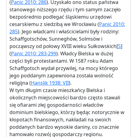
(
Panic 2010: 286
). Uzyskało ono status państwa
stanowego niższego rzędu i tym samym zaczęło
bezpośrednio podlegać śląskiemu urzędowi
cesarskiemu z siedzibą we Wrocławiu (
Panic 2010:
285
). Jego władcami i właścicielami były rodziny:
Schaffgotschów, Sunneghów, Solmsów i
począwszy od połowy XVIII wieku Sułkowskich[
5
]
(
Panic 2010: 283-299
). Władcy Bielska w dużej
części byli protestantami. W 1587 roku Adam
Schaffgotsch wydał przywilej, na mocy którego
jego poddanym zapewniona została wolność
religijna (
Hanslik 1938: VII
).
W tym długim czasie mieszkańcy Bielska i
okolicznych miejscowości bardzo często stawali
się ofiarami złej gospodarności władców
dominium bielskiego, którzy będąc notorycznie w
kłopotach finansowych, nakładali na swoich
poddanych bardzo wysokie daniny, co znacznie
hamowało rozwój gospodarczy regionu.