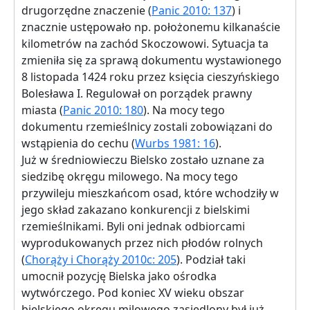
drugorzędne znaczenie (
Panic 2010: 137
) i
znacznie ustępowało np. położonemu kilkanaście
kilometrów na zachód Skoczowowi. Sytuacja ta
zmieniła się za sprawą dokumentu wystawionego
8 listopada 1424 roku przez księcia cieszyńskiego
Bolesława I. Regulował on porządek prawny
miasta (
Panic 2010: 180
). Na mocy tego
dokumentu rzemieślnicy zostali zobowiązani do
wstąpienia do cechu (
Wurbs 1981: 16
).
Już w średniowieczu Bielsko zostało uznane za
siedzibę okręgu milowego. Na mocy tego
przywileju mieszkańcom osad, które wchodziły w
jego skład zakazano konkurencji z bielskimi
rzemieślnikami. Byli oni jednak odbiorcami
wyprodukowanych przez nich płodów rolnych
(
Chorąży i Chorąży 2010c: 205
). Podział taki
umocnił pozycję Bielska jako ośrodka
wytwórczego. Pod koniec XV wieku obszar
bielskiego okręgu milowego zasiedlony był już