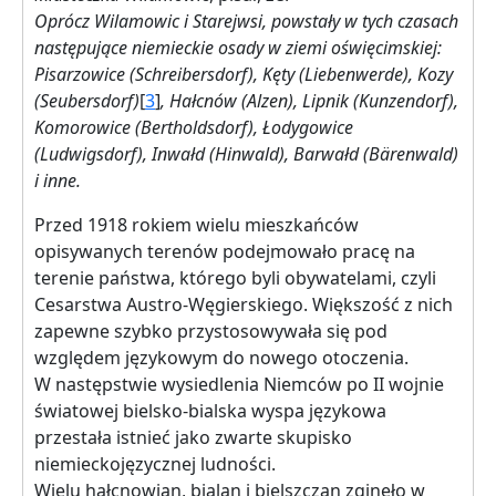
Oprócz Wilamowic i Starejwsi, powstały w tych czasach
następujące niemieckie osady w ziemi oświęcimskiej:
Pisarzowice (Schreibersdorf), Kęty (Liebenwerde), Kozy
(Seubersdorf)
[
3
]
, Hałcnów (Alzen), Lipnik (Kunzendorf),
Komorowice (Bertholdsdorf), Łodygowice
(Ludwigsdorf), Inwałd (Hinwald), Barwałd (Bärenwald)
i inne.
Przed 1918 rokiem wielu mieszkańców
opisywanych terenów podejmowało pracę na
terenie państwa, którego byli obywatelami, czyli
Cesarstwa Austro-Węgierskiego. Większość z nich
zapewne szybko przystosowywała się pod
względem językowym do nowego otoczenia.
W następstwie wysiedlenia Niemców po II wojnie
światowej bielsko-bialska wyspa językowa
przestała istnieć jako zwarte skupisko
niemieckojęzycznej ludności.
Wielu hałcnowian, bialan i bielszczan zginęło w