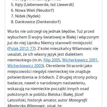
Kęty (Liebenwerde, też Liewerdt)
Nowa Wieś (Neudorf)
Nidek (Nydek)
Dankowice (Denkendorf)
Wurbs nie ustrzegł się jednak błędów. Tuż przed
wybuchem II wojny światowej w Białej i włączonym
już do niej Lipniku Niemcy stanowili mniejszość
(
Polak 2012: 77
). Z kolei mieszkańcy Wilamowic nie
uważali, że ich własny język jest dialektem
niemieckiego (m.in.
Filip 2005
,
Wicherkiewicz 2001
,
Wicherkiewicz 2003
). Określenie Straconki jako
miejscowości niegdyś niemieckiej nie znajduje
potwierdzenia w źródłach. Z drugiej strony polscy
badacze, nawet o narodowym nastawieniu,
wskazują na niemieckie początki innych osad
położonych w pobliżu Bielska i Białej. Józef
Latosiński, historyk amator, autor
Monografii
Miasteczka Wilamowic
, pisał, że: