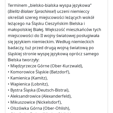
Terminem „bielsko-bialska wyspa językowa”
(
Bielitz-Bialaer Sprachinsel
) uczeni niemieccy
określali szereg miejscowości leżących wokół
leżącego na Śląsku Cieszyńskim Bielska i
małopolskiej Białej. Większość mieszkańców tych
miejscowości do II wojny światowej posługiwała
się językiem niemieckim. Według niemieckich
badaczy, tuż przed drugą wojną światową po
śląskiej stronie wyspę językową oprócz samego
Bielska tworzyły:
• Międzyrzecze Górne (Ober-Kurzwald),
• Komorowice Śląskie (Batzdorf),
• Kamienica (Kamitz),
• Wapienica (Lobnitz),
• Bystra Śląska (Deutsch-Bistrai),
• Aleksandrowice (Alexanderfeld),
• Mikuszowice (Nickelsdorf),
• Olszówka Górna (Ober-Ohlish),