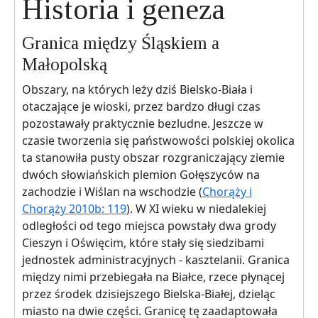
Historia i geneza
Granica między Śląskiem a
Małopolską
Obszary, na których leży dziś Bielsko-Biała i
otaczające je wioski, przez bardzo długi czas
pozostawały praktycznie bezludne. Jeszcze w
czasie tworzenia się państwowości polskiej okolica
ta stanowiła pusty obszar rozgraniczający ziemie
dwóch słowiańskich plemion Gołęszyców na
zachodzie i Wiślan na wschodzie (
Chorąży i
Chorąży 2010b: 119
). W XI wieku w niedalekiej
odległości od tego miejsca powstały dwa grody
Cieszyn i Oświęcim, które stały się siedzibami
jednostek administracyjnych - kasztelanii. Granica
między nimi przebiegała na Białce, rzece płynącej
przez środek dzisiejszego Bielska-Białej, dzieląc
miasto na dwie części. Granicę tę zaadaptowała