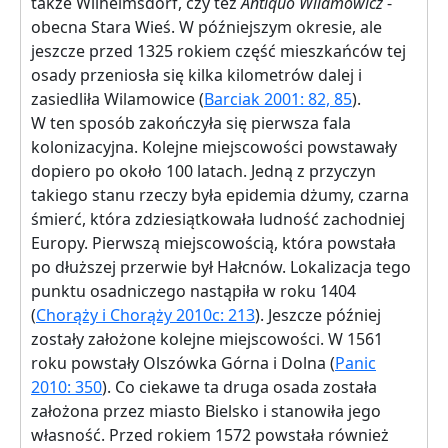
także Wilhelmsdorf, czy też
Antiquo Wilamowicz
-
obecna Stara Wieś. W późniejszym okresie, ale
jeszcze przed 1325 rokiem część mieszkańców tej
osady przeniosła się kilka kilometrów dalej i
zasiedliła Wilamowice (
Barciak 2001: 82, 85
).
W ten sposób zakończyła się pierwsza fala
kolonizacyjna. Kolejne miejscowości powstawały
dopiero po około 100 latach. Jedną z przyczyn
takiego stanu rzeczy była epidemia dżumy, czarna
śmierć, która zdziesiątkowała ludność zachodniej
Europy. Pierwszą miejscowością, która powstała
po dłuższej przerwie był Hałcnów. Lokalizacja tego
punktu osadniczego nastąpiła w roku 1404
(
Chorąży i Chorąży 2010c: 213
). Jeszcze później
zostały założone kolejne miejscowości. W 1561
roku powstały Olszówka Górna i Dolna (
Panic
2010: 350
). Co ciekawe ta druga osada została
założona przez miasto Bielsko i stanowiła jego
własność. Przed rokiem 1572 powstała również