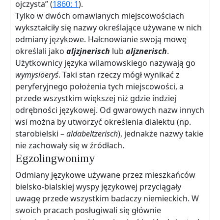
ojczysta” (
1860: 1
).
Tylko w dwóch omawianych miejscowościach
wykształciły się nazwy określające używane w nich
odmiany językowe. Hałcnowianie swoją mowę
określali jako
aljzjnerisch
lub
aljznerisch
.
Użytkownicy języka wilamowskiego nazywają go
wymysiöeryś
. Taki stan rzeczy mógł wynikać z
peryferyjnego położenia tych miejscowości, a
przede wszystkim większej niż gdzie indziej
odrębności językowej. Od gwarowych nazw innych
wsi można by utworzyć określenia dialektu (np.
starobielski –
aldabeltzerisch
), jednakże nazwy takie
nie zachowały się w źródłach.
Egzolingwonimy
Odmiany językowe używane przez mieszkańców
bielsko-bialskiej wyspy językowej przyciągały
uwagę przede wszystkim badaczy niemieckich. W
swoich pracach posługiwali się głównie