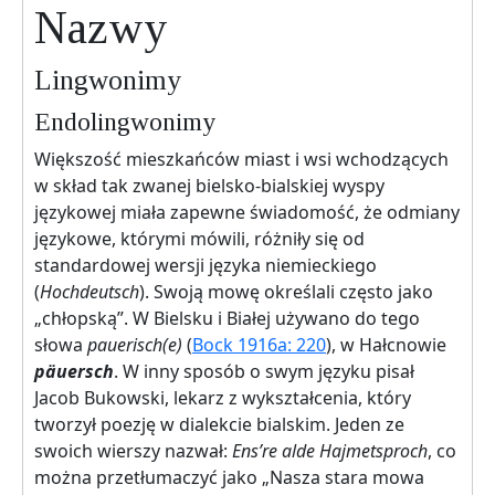
Nazwy
Lingwonimy
Endolingwonimy
Większość mieszkańców miast i wsi wchodzących
w skład tak zwanej bielsko-bialskiej wyspy
językowej miała zapewne świadomość, że odmiany
językowe, którymi mówili, różniły się od
standardowej wersji języka niemieckiego
(
Hochdeutsch
). Swoją mowę określali często jako
„chłopską”. W Bielsku i Białej używano do tego
słowa
pauerisch(e)
(
Bock 1916a: 220
), w Hałcnowie
päuersch
. W inny sposób o swym języku pisał
Jacob Bukowski, lekarz z wykształcenia, który
tworzył poezję w dialekcie bialskim. Jeden ze
swoich wierszy nazwał:
Ens’re alde Hajmetsproch
, co
można przetłumaczyć jako „Nasza stara mowa