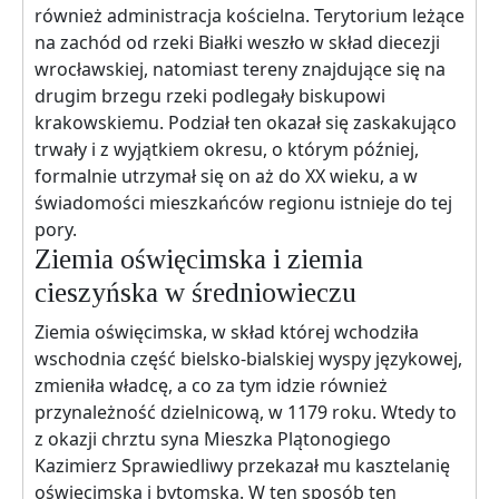
również administracja kościelna. Terytorium leżące
na zachód od rzeki Białki weszło w skład diecezji
wrocławskiej, natomiast tereny znajdujące się na
drugim brzegu rzeki podlegały biskupowi
krakowskiemu. Podział ten okazał się zaskakująco
trwały i z wyjątkiem okresu, o którym później,
formalnie utrzymał się on aż do XX wieku, a w
świadomości mieszkańców regionu istnieje do tej
pory.
Ziemia oświęcimska i ziemia
cieszyńska w średniowieczu
Ziemia oświęcimska, w skład której wchodziła
wschodnia część bielsko-bialskiej wyspy językowej,
zmieniła władcę, a co za tym idzie również
przynależność dzielnicową, w 1179 roku. Wtedy to
z okazji chrztu syna Mieszka Plątonogiego
Kazimierz Sprawiedliwy przekazał mu kasztelanię
oświęcimską i bytomską. W ten sposób ten