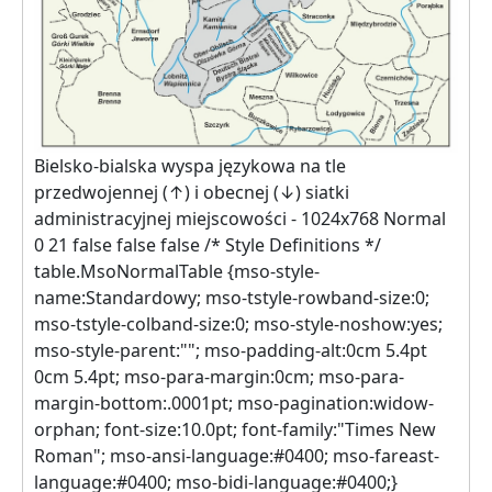
Bielsko-bialska wyspa językowa na tle
przedwojennej (↑) i obecnej (↓) siatki
administracyjnej miejscowości -
1024x768
Normal
0 21 false false false
/* Style Definitions */
table.MsoNormalTable {mso-style-
name:Standardowy; mso-tstyle-rowband-size:0;
mso-tstyle-colband-size:0; mso-style-noshow:yes;
mso-style-parent:""; mso-padding-alt:0cm 5.4pt
0cm 5.4pt; mso-para-margin:0cm; mso-para-
margin-bottom:.0001pt; mso-pagination:widow-
orphan; font-size:10.0pt; font-family:"Times New
Roman"; mso-ansi-language:#0400; mso-fareast-
language:#0400; mso-bidi-language:#0400;}