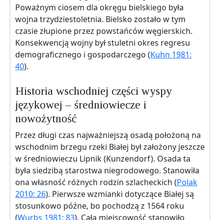
Poważnym ciosem dla okręgu bielskiego była
wojna trzydziestoletnia. Bielsko zostało w tym
czasie złupione przez powstańców węgierskich.
Konsekwencją wojny był stuletni okres regresu
demograficznego i gospodarczego (
Kuhn 1981:
40
).
Historia wschodniej części wyspy
językowej – średniowiecze i
nowożytność
Przez długi czas najważniejszą osadą położoną na
wschodnim brzegu rzeki Białej był założony jeszcze
w średniowieczu Lipnik (Kunzendorf). Osada ta
była siedzibą starostwa niegrodowego. Stanowiła
ona własność różnych rodzin szlacheckich (
Polak
2010: 26
). Pierwsze wzmianki dotyczące Białej są
stosunkowo późne, bo pochodzą z 1564 roku
(
Wurbs 1981: 83
). Całą miejscowość stanowiło