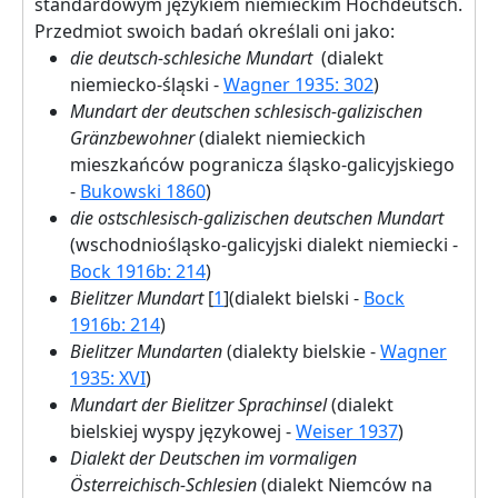
standardowym językiem niemieckim Hochdeutsch.
Przedmiot swoich badań określali oni jako:
die deutsch-schlesiche Mundart
(dialekt
niemiecko-śląski -
Wagner 1935: 302
)
Mundart der deutschen schlesisch-galizischen
Gränzbewohner
(dialekt niemieckich
mieszkańców pogranicza śląsko-galicyjskiego
-
Bukowski 1860
)
die ostschlesisch-galizischen deutschen Mundart
(wschodniośląsko-galicyjski dialekt niemiecki -
Bock 1916b: 214
)
Bielitzer Mundart
[
1
](dialekt bielski -
Bock
1916b: 214
)
Bielitzer Mundarten
(dialekty bielskie -
Wagner
1935: XVI
)
Mundart der Bielitzer Sprachinsel
(dialekt
bielskiej wyspy językowej -
Weiser 1937
)
Dialekt der Deutschen im vormaligen
Österreichisch-Schlesien
(dialekt Niemców na