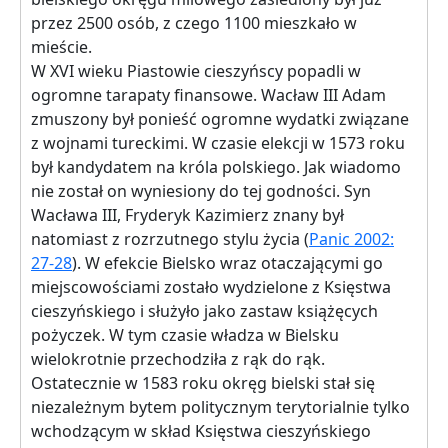
przez 2500 osób, z czego 1100 mieszkało w
mieście.
W XVI wieku Piastowie cieszyńscy popadli w
ogromne tarapaty finansowe. Wacław III Adam
zmuszony był ponieść ogromne wydatki związane
z wojnami tureckimi. W czasie elekcji w 1573 roku
był kandydatem na króla polskiego. Jak wiadomo
nie został on wyniesiony do tej godności. Syn
Wacława III, Fryderyk Kazimierz znany był
natomiast z rozrzutnego stylu życia (
Panic 2002:
27-28
). W efekcie Bielsko wraz otaczającymi go
miejscowościami zostało wydzielone z Księstwa
cieszyńskiego i służyło jako zastaw książęcych
pożyczek. W tym czasie władza w Bielsku
wielokrotnie przechodziła z rąk do rąk.
Ostatecznie w 1583 roku okręg bielski stał się
niezależnym bytem politycznym terytorialnie tylko
wchodzącym w skład Księstwa cieszyńskiego