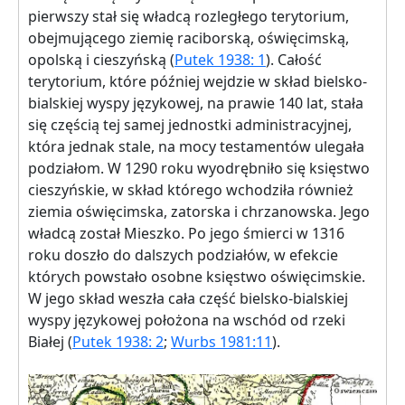
pierwszy stał się władcą rozległego terytorium,
obejmującego ziemię raciborską, oświęcimską,
opolską i cieszyńską (
Putek 1938: 1
). Całość
terytorium, które później wejdzie w skład bielsko-
bialskiej wyspy językowej, na prawie 140 lat, stała
się częścią tej samej jednostki administracyjnej,
która jednak stale, na mocy testamentów ulegała
podziałom. W 1290 roku wyodrębniło się księstwo
cieszyńskie, w skład którego wchodziła również
ziemia oświęcimska, zatorska i chrzanowska. Jego
władcą został Mieszko. Po jego śmierci w 1316
roku doszło do dalszych podziałów, w efekcie
których powstało osobne księstwo oświęcimskie.
W jego skład weszła cała część bielsko-bialskiej
wyspy językowej położona na wschód od rzeki
Białej (
Putek 1938: 2
;
Wurbs 1981:11
).